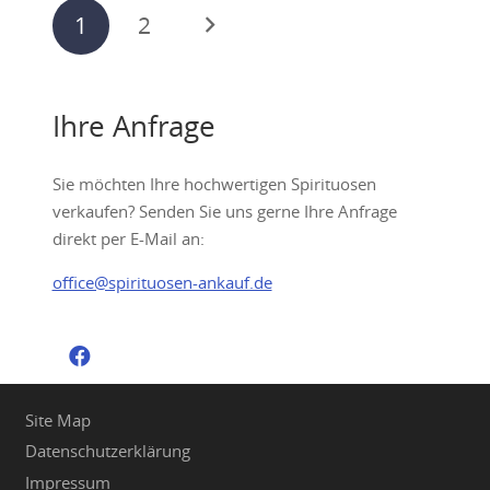
Seitennummerierung
1
2
der
Beiträge
Ihre Anfrage
Sie möchten Ihre hochwertigen Spirituosen
verkaufen? Senden Sie uns gerne Ihre Anfrage
direkt per E-Mail an:
office@spirituosen-ankauf.de
Site Map
Datenschutzerklärung
Impressum