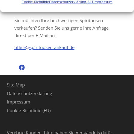
Ihre Anfrage
Cookie-Richtlinie
Datenschutzerklärung-ALT
Impressum
Sie möchten Ihre hochwertigen Spirituosen
verkaufen? Senden Sie uns gerne Ihre Anfrage
direkt per E-Mail an:
office@spirituosen-ankauf.de
Site Map
Datenschutzerklärung
Impressum
Cookie-Richtlinie (EU)
Verehrte Kunden, bitte haben Sie Verständnis dafür,