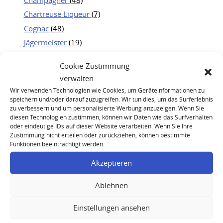
Chartreuse Liqueur
(7)
Cognac
(48)
Jägermeister
(19)
Kweichow Moutai
(25)
Cookie-Zustimmung
Portwein
(21)
verwalten
Rum
(23)
Wir verwenden Technologien wie Cookies, um Geräteinformationen zu
Whisky
(83)
speichern und/oder darauf zuzugreifen. Wir tun dies, um das Surferlebnis
zu verbessern und um personalisierte Werbung anzuzeigen. Wenn Sie
diesen Technologien zustimmen, können wir Daten wie das Surfverhalten
oder eindeutige IDs auf dieser Website verarbeiten. Wenn Sie Ihre
Zustimmung nicht erteilen oder zurückziehen, können bestimmte
Funktionen beeinträchtigt werden.
Akzeptieren
Dom Perignon Vintage 1952
Ablehnen
Einstellungen ansehen