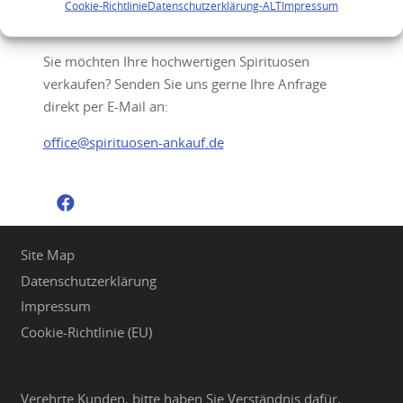
Ihre Anfrage
Cookie-Richtlinie
Datenschutzerklärung-ALT
Impressum
Sie möchten Ihre hochwertigen Spirituosen
verkaufen? Senden Sie uns gerne Ihre Anfrage
direkt per E-Mail an:
office@spirituosen-ankauf.de
Site Map
Datenschutzerklärung
Impressum
Cookie-Richtlinie (EU)
Verehrte Kunden, bitte haben Sie Verständnis dafür,