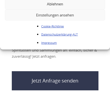
verkaufen
,
Roederer Cristal verkaufen
Ablehnen
Einstellungen ansehen
Spirituosen Ankauf
Cookie-Richtlinie
Datenschutzerklärung-ALT
Sie besitzen hochwertige Spirituosen und möchten
Impressum
diese online verkaufen? Wir kaufen Ihre
Spirituosen und Sammlungen an: einfach, sicher &
zuverlässig! Jetzt anfragen.
Jetzt Anfrage senden