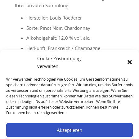
Ihrer privaten Sammlung.
Hersteller: Louis Roederer
Sorte: Pinot Noir, Chardonnay
Alkoholgehalt: 12,0 % vol. alc.
Herkunft: Frankreich / Champagne
Cookie-Zustimmung
Nettofüllmenge: 0,75 Liter (750 ml)
verwalten
Das hier dargestellte Produkt steht nicht zum
Wir verwenden Technologien wie Cookies, um Geräteinformationen zu
Verkauf. Es handelt sich lediglich um eine
speichern und/oder darauf zuzugreifen. Wir tun dies, um das Surferlebnis
Produktbeschreibung.
zu verbessern und um personalisierte Werbung anzuzeigen. Wenn Sie
diesen Technologien zustimmen, können wir Daten wie das Surfverhalten
oder eindeutige IDs auf dieser Website verarbeiten. Wenn Sie Ihre
Kategorie:
Champagner
Schlagwörter:
Champagner
Zustimmung nicht erteilen oder zurückziehen, können bestimmte
ankauf
,
Champagner verkaufen
,
Louis Roederer
Funktionen beeinträchtigt werden.
Cristal
,
Louis Roederer Cristal 1985
,
Louis Roederer
Cristal 1985 verkaufen
,
Louis Roederer Cristal
ankauf
,
Louis Roederer Cristal verkaufen
,
Roederer
Akzeptieren
Cristal ankauf
,
Roederer Cristal Champagner