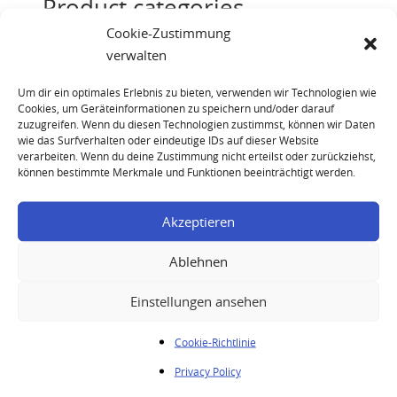
Product categories
Cookie-Zustimmung
Champagne
(6)
verwalten
Cognac
(14)
Um dir ein optimales Erlebnis zu bieten, verwenden wir Technologien wie
Rum
(16)
Cookies, um Geräteinformationen zu speichern und/oder darauf
zuzugreifen. Wenn du diesen Technologien zustimmst, können wir Daten
Whisky
(44)
wie das Surfverhalten oder eindeutige IDs auf dieser Website
verarbeiten. Wenn du deine Zustimmung nicht erteilst oder zurückziehst,
können bestimmte Merkmale und Funktionen beeinträchtigt werden.
Akzeptieren
Ablehnen
Bladnoch 1977 23 Years – Rare Malts Selection
Einstellungen ansehen
Cookie-Richtlinie
Your enquiry
Privacy Policy