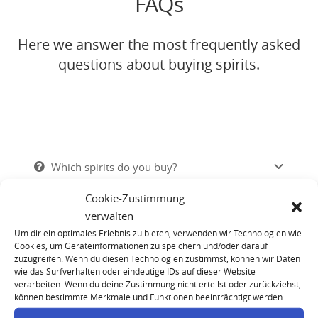
FAQs
Here we answer the most frequently asked
questions about buying spirits.
Which spirits do you buy?
Cookie-Zustimmung
What details are required for the valuation
verwalten
of my spirit collection?
Um dir ein optimales Erlebnis zu bieten, verwenden wir Technologien wie
Cookies, um Geräteinformationen zu speichern und/oder darauf
What criteria are used to determine the
zuzugreifen. Wenn du diesen Technologien zustimmst, können wir Daten
wie das Surfverhalten oder eindeutige IDs auf dieser Website
buying prices?
verarbeiten. Wenn du deine Zustimmung nicht erteilst oder zurückziehst,
können bestimmte Merkmale und Funktionen beeinträchtigt werden.
Can I bring my spirits to you myself?