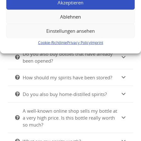
Akzeptieren
What is the exact selling procedure?
Ablehnen
When must I expect a reduction in the value
Einstellungen ansehen
of my bottle?
Cookie-Richtlinie
Privacy Policy
Imprint
Do you also buy bottles that have already
been opened?
How should my spirits have been stored?
Do you also buy home-distilled spirits?
A well-known online shop sells my bottle at
a very high price. Is this bottle really worth
so much?