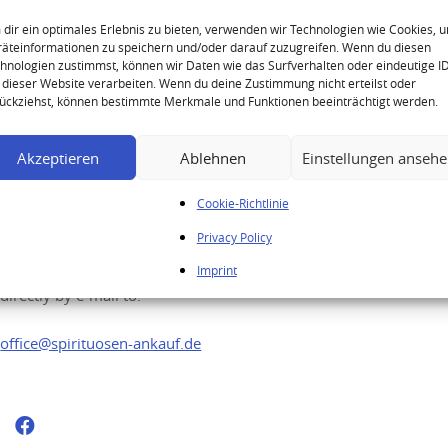
Dom Pérignon Rosé Vintage
2004 Champagne Björk and
dir ein optimales Erlebnis zu bieten, verwenden wir Technologien wie Cookies, 
äteinformationen zu speichern und/oder darauf zuzugreifen. Wenn du diesen
Cunningham Edition
hnologien zustimmst, können wir Daten wie das Surfverhalten oder eindeutige I
 dieser Website verarbeiten. Wenn du deine Zustimmung nicht erteilst oder
ückziehst, können bestimmte Merkmale und Funktionen beeinträchtigt werden.
Akzeptieren
Ablehnen
Einstellungen anseh
Your enquiry
Cookie-Richtlinie
Privacy Policy
You would like to sell your high quality
spirits? Feel free to send us your enquiry
Imprint
directly by e-mail to:
office@spirituosen-ankauf.de