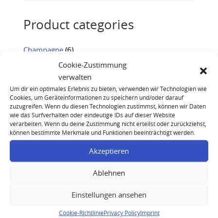
Product categories
Champagne
(6)
Cognac
(14)
Cookie-Zustimmung
verwalten
Rum
(16)
Um dir ein optimales Erlebnis zu bieten, verwenden wir Technologien wie
Whisky
(44)
Cookies, um Geräteinformationen zu speichern und/oder darauf
zuzugreifen. Wenn du diesen Technologien zustimmst, können wir Daten
wie das Surfverhalten oder eindeutige IDs auf dieser Website
verarbeiten. Wenn du deine Zustimmung nicht erteilst oder zurückziehst,
können bestimmte Merkmale und Funktionen beeinträchtigt werden.
Akzeptieren
Ablehnen
Dom Pérignon Rosé Vintage 2003 Champagne Jeff
Koons Edition
Einstellungen ansehen
Cookie-Richtlinie
Privacy Policy
Imprint