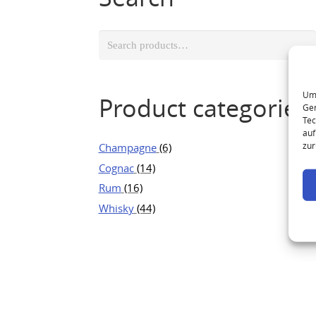
Search
for:
Um 
Product categories
Ger
Tec
auf
zur
Champagne
(6)
Cognac
(14)
Rum
(16)
Whisky
(44)