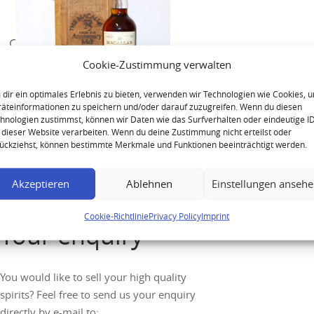
Cookie-Zustimmung verwalten
dir ein optimales Erlebnis zu bieten, verwenden wir Technologien wie Cookies, 
äteinformationen zu speichern und/oder darauf zuzugreifen. Wenn du diesen
hnologien zustimmst, können wir Daten wie das Surfverhalten oder eindeutige I
Macallan 1958 25 Year Old
 dieser Website verarbeiten. Wenn du deine Zustimmung nicht erteilst oder
Anniversary Malt
ückziehst, können bestimmte Merkmale und Funktionen beeinträchtigt werden.
Akzeptieren
Ablehnen
Einstellungen anseh
Cookie-Richtlinie
Privacy Policy
Imprint
Your enquiry
You would like to sell your high quality
spirits? Feel free to send us your enquiry
directly by e-mail to: