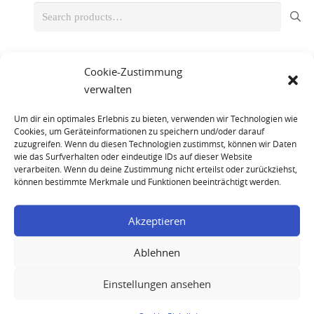
Search
for:
Product categories
Cookie-Zustimmung
verwalten
Champagne
(6)
Um dir ein optimales Erlebnis zu bieten, verwenden wir Technologien wie
Cognac
(14)
Cookies, um Geräteinformationen zu speichern und/oder darauf
Rum
(16)
zuzugreifen. Wenn du diesen Technologien zustimmst, können wir Daten
wie das Surfverhalten oder eindeutige IDs auf dieser Website
Whisky
(44)
verarbeiten. Wenn du deine Zustimmung nicht erteilst oder zurückziehst,
können bestimmte Merkmale und Funktionen beeinträchtigt werden.
Akzeptieren
Ablehnen
Einstellungen ansehen
Martell Cordon Bleu 1970s Baccarat Crystal
Decanter Cognac