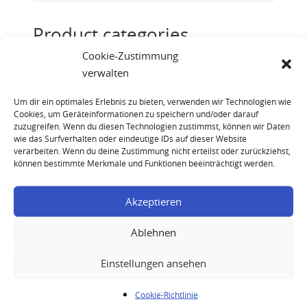
Product categories
Cookie-Zustimmung
Champagne
(6)
verwalten
Cognac
(14)
Um dir ein optimales Erlebnis zu bieten, verwenden wir Technologien wie
Rum
(16)
Cookies, um Geräteinformationen zu speichern und/oder darauf
zuzugreifen. Wenn du diesen Technologien zustimmst, können wir Daten
Whisky
(44)
wie das Surfverhalten oder eindeutige IDs auf dieser Website
verarbeiten. Wenn du deine Zustimmung nicht erteilst oder zurückziehst,
können bestimmte Merkmale und Funktionen beeinträchtigt werden.
Akzeptieren
Ablehnen
Bellevue Guadeloupe Rum Silver Seal 17 Years Old
Einstellungen ansehen
1998
Cookie-Richtlinie