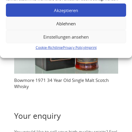
Akzeptieren
Ablehnen
Einstellungen ansehen
Cookie-Richtlinie
Privacy Policy
Imprint
Bowmore 1971 34 Year Old Single Malt Scotch
Whisky
Your enquiry
You would like to sell your high quality spirits? Feel