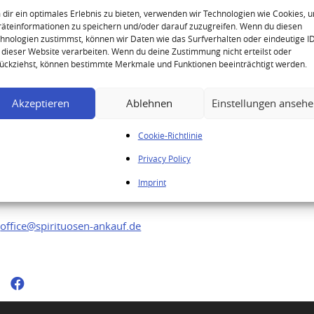
Single Malt Scotch Whisky
Bowmore Bicentenary B
dir ein optimales Erlebnis zu bieten, verwenden wir Technologien wie Cookies, 
1979 Single Malt Scotch
äteinformationen zu speichern und/oder darauf zuzugreifen. Wenn du diesen
hnologien zustimmst, können wir Daten wie das Surfverhalten oder eindeutige I
 dieser Website verarbeiten. Wenn du deine Zustimmung nicht erteilst oder
ückziehst, können bestimmte Merkmale und Funktionen beeinträchtigt werden.
Akzeptieren
Ablehnen
Einstellungen anseh
Your enquiry
Cookie-Richtlinie
You would like to sell your high quality
Privacy Policy
spirits? Feel free to send us your enquiry
Imprint
directly by e-mail to:
office@spirituosen-ankauf.de