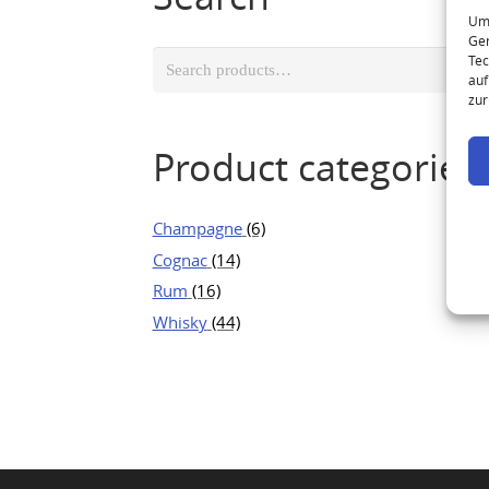
Um 
Ger
Search
Tec
auf
for:
zur
Product categories
Champagne
(6)
Cognac
(14)
Rum
(16)
Whisky
(44)