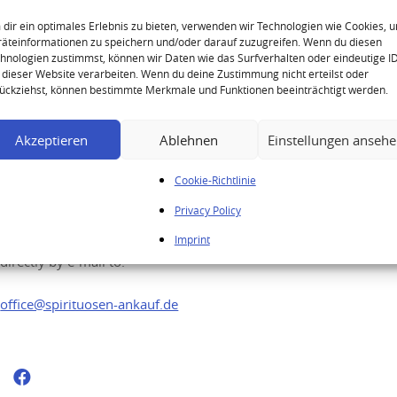
Bowmore Claret Bordeaux
Wine Casked Single Malt Scotch
dir ein optimales Erlebnis zu bieten, verwenden wir Technologien wie Cookies, 
äteinformationen zu speichern und/oder darauf zuzugreifen. Wenn du diesen
Whisky
hnologien zustimmst, können wir Daten wie das Surfverhalten oder eindeutige I
 dieser Website verarbeiten. Wenn du deine Zustimmung nicht erteilst oder
ückziehst, können bestimmte Merkmale und Funktionen beeinträchtigt werden.
Akzeptieren
Ablehnen
Einstellungen anseh
Your enquiry
Cookie-Richtlinie
Privacy Policy
You would like to sell your high quality
spirits? Feel free to send us your enquiry
Imprint
directly by e-mail to:
office@spirituosen-ankauf.de