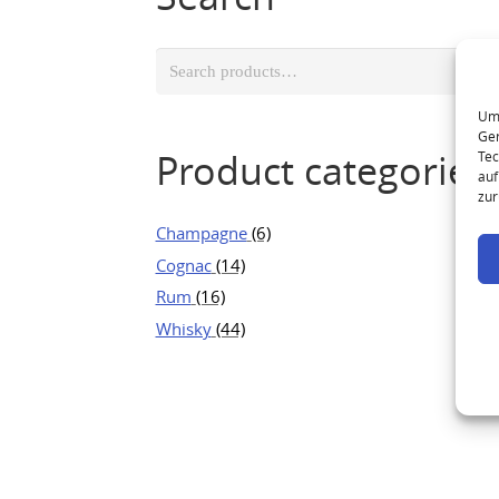
Search
for:
Um 
Ger
Product categories
Tec
auf
zur
Champagne
(6)
Cognac
(14)
Rum
(16)
Whisky
(44)