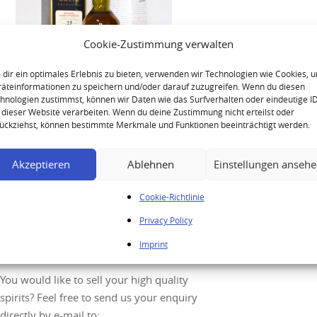
Cookie-Zustimmung verwalten
dir ein optimales Erlebnis zu bieten, verwenden wir Technologien wie Cookies, 
äteinformationen zu speichern und/oder darauf zuzugreifen. Wenn du diesen
hnologien zustimmst, können wir Daten wie das Surfverhalten oder eindeutige I
 dieser Website verarbeiten. Wenn du deine Zustimmung nicht erteilst oder
ückziehst, können bestimmte Merkmale und Funktionen beeinträchtigt werden.
Cardhu 1973 27 Years – Rare
Malts Selection
Akzeptieren
Ablehnen
Einstellungen anseh
Cookie-Richtlinie
Privacy Policy
Your enquiry
Imprint
You would like to sell your high quality
spirits? Feel free to send us your enquiry
directly by e-mail to: