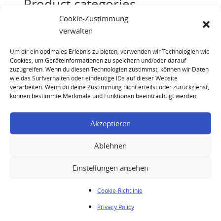
Product categories
Cookie-Zustimmung
Champagne
(6)
verwalten
Cognac
(14)
Um dir ein optimales Erlebnis zu bieten, verwenden wir Technologien wie
Rum
(16)
Cookies, um Geräteinformationen zu speichern und/oder darauf
zuzugreifen. Wenn du diesen Technologien zustimmst, können wir Daten
Whisky
(44)
wie das Surfverhalten oder eindeutige IDs auf dieser Website
verarbeiten. Wenn du deine Zustimmung nicht erteilst oder zurückziehst,
können bestimmte Merkmale und Funktionen beeinträchtigt werden.
Akzeptieren
Ablehnen
Cardhu 1973 27 Years – Rare Malts Selection
Einstellungen ansehen
Cookie-Richtlinie
Your enquiry
Privacy Policy