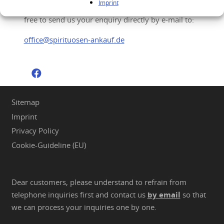
Imprint
You would like to sell your high quality spirits? Feel
free to send us your enquiry directly by e-mail to:
office@spirituosen-ankauf.de
Sitemap
Imprint
Privacy Policy
Cookie-Guideline (EU)
Dear customers, please understand to refrain from
telephone inquiries first and contact us
by email
so that
we can process your inquiries one by one.