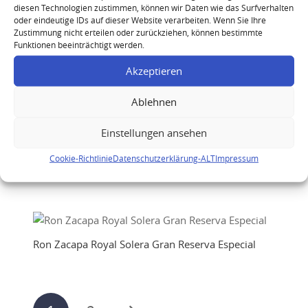
diesen Technologien zustimmen, können wir Daten wie das Surfverhalten
J.Bally 1950 Rhum Vieux
oder eindeutige IDs auf dieser Website verarbeiten. Wenn Sie Ihre
Zustimmung nicht erteilen oder zurückziehen, können bestimmte
Funktionen beeinträchtigt werden.
Akzeptieren
J.Bally 1985 Rhum Vieux
Ablehnen
Einstellungen ansehen
Ron Zacapa Centenario 30 Aniversario (mit Riedel-
Cookie-Richtlinie
Datenschutzerklärung-ALT
Impressum
Gläsern)
Ron Zacapa Royal Solera Gran Reserva Especial
Seitennummerierung