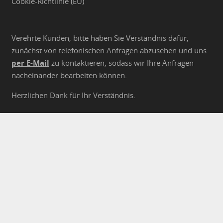
Cookie-Richtlinie (EU)
Verehrte Kunden, bitte haben Sie Verständnis dafür,
zunächst von telefonischen Anfragen abzusehen und uns
per E-Mail
zu kontaktieren, sodass wir Ihre Anfragen
nacheinander bearbeiten können.
Herzlichen Dank für Ihr Verständnis.