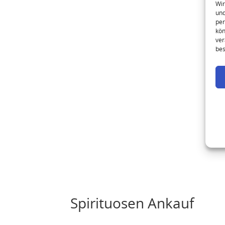
Wir
und
per
kön
ver
bes
Spirituosen Ankauf