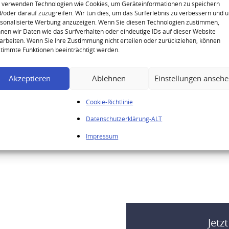
 verwenden Technologien wie Cookies, um Geräteinformationen zu speichern
Sorte: Rum
/oder darauf zuzugreifen. Wir tun dies, um das Surferlebnis zu verbessern und 
Alkoholgehalt: 47,0% vol. alc.
sonalisierte Werbung anzuzeigen. Wenn Sie diesen Technologien zustimmen,
nen wir Daten wie das Surfverhalten oder eindeutige IDs auf dieser Website
Herkunft: Venezuela
arbeiten. Wenn Sie Ihre Zustimmung nicht erteilen oder zurückziehen, können
timmte Funktionen beeinträchtigt werden.
Nettofüllmenge: 0,7 Liter (700 ml)
Akzeptieren
Ablehnen
Einstellungen anseh
Das hier dargestellte Produkt steht ni
lediglich um eine Produktbeschreibun
Cookie-Richtlinie
Kategorie:
Rum
Schlagwörter:
Botucal Amb
Datenschutzerklärung-ALT
Selection Rum
,
Botucal Ambassador Select
Impressum
Botucal Diplomatico Rum
,
Botucal Rum
,
Ro
Jetz