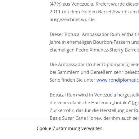
(47%) aus Venezuela. Kreiert wurde diese
2011 mit dem Golden Barrel Award zum 
ausgezeichnet wurde.
Dieser Botucal Ambassador Rum enthält s
Jahre in ehemaligen Bourbon-Fässern und 
ehemaligen Pedro Ximenez-Sherry Barrels 
Die Ambassador (früher Diplomatico) Select
bei Sammlern und Genießern sehr belieb
Serie finden Sie unter
www.rondiplomati
Botucal Rum wird in Venezuela hergestel
die venezolanische Hacienda „botuka“ („g
Zuckerrohr, das für die Herstellung der 
Basis Sugar Cane Honey, der ihm auch se
Cookie-Zustimmung verwalten
Hersteller: Botucal