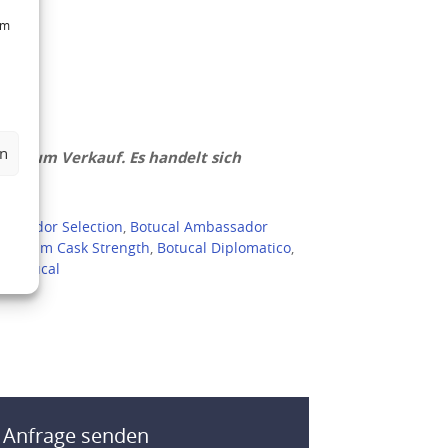
um
en
cht zum Verkauf. Es handelt sich
g.
assador Selection
,
Botucal Ambassador
ion Rum Cask Strength
,
Botucal Diplomatico
,
n Botucal
t Anfrage senden