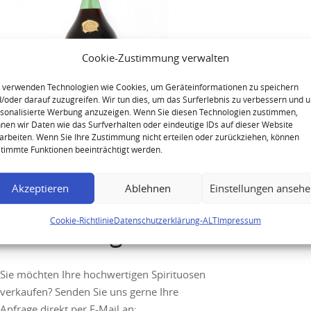
Cookie-Zustimmung verwalten
 verwenden Technologien wie Cookies, um Geräteinformationen zu speichern
/oder darauf zuzugreifen. Wir tun dies, um das Surferlebnis zu verbessern und 
sonalisierte Werbung anzuzeigen. Wenn Sie diesen Technologien zustimmen,
1893 Cognac Barriere Freres
nen wir Daten wie das Surfverhalten oder eindeutige IDs auf dieser Website
arbeiten. Wenn Sie Ihre Zustimmung nicht erteilen oder zurückziehen, können
2.5L Reserve Particuliere
timmte Funktionen beeinträchtigt werden.
Akzeptieren
Ablehnen
Einstellungen anseh
Cookie-Richtlinie
Datenschutzerklärung-ALT
Impressum
Ihre Anfrage
Sie möchten Ihre hochwertigen Spirituosen
verkaufen? Senden Sie uns gerne Ihre
Anfrage direkt per E-Mail an: