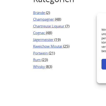
Brände
(2)
Champagner
(48)
Chartreuse Liqueur
(7)
Wir
Cognac
(48)
und
per
Jägermeister
(19)
kön
Kweichow Moutai
(25)
ver
bes
Portwein
(21)
Rum
(23)
Whisky
(83)