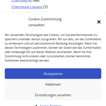
Chartreuse Liqueur
(7)
Cognac
(48)
Cookie-Zustimmung
Jägermeister
(19)
verwalten
Kweichow Moutai
(25)
Portwein
(21)
Wir verwenden Technologien wie Cookies, um Geräteinformationen zu
speichern und/oder darauf zuzugreifen. Wir tun dies, um das Surferlebnis
Rum
(23)
zu verbessern und um personalisierte Werbung anzuzeigen. Wenn Sie
Whisky
(83)
diesen Technologien zustimmen, können wir Daten wie das Surfverhalten
oder eindeutige IDs auf dieser Website verarbeiten. Wenn Sie Ihre
Zustimmung nicht erteilen oder zurückziehen, können bestimmte
Funktionen beeinträchtigt werden.
Akzeptieren
Ablehnen
1908 Niepoort Porto Colheita
Einstellungen ansehen
Cookie-Richtlinie