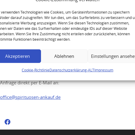
Macallan 1958 25 Year Old
Anniversary Malt
 verwenden Technologien wie Cookies, um Geräteinformationen zu speichern
/oder darauf zuzugreifen. Wir tun dies, um das Surferlebnis zu verbessern und 
sonalisierte Werbung anzuzeigen. Wenn Sie diesen Technologien zustimmen,
nen wir Daten wie das Surfverhalten oder eindeutige IDs auf dieser Website
arbeiten. Wenn Sie Ihre Zustimmung nicht erteilen oder zurückziehen, können
timmte Funktionen beeinträchtigt werden.
Ihre Anfrage
Akzeptieren
Ablehnen
Einstellungen anseh
Sie möchten Ihre hochwertigen Spirituosen
Cookie-Richtlinie
Datenschutzerklärung-ALT
Impressum
verkaufen? Senden Sie uns gerne Ihre
Anfrage direkt per E-Mail an:
office@spirituosen-ankauf.de