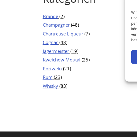
Wir
Brände
(2)
und
per
Champagner
(48)
kön
Chartreuse Liqueur
(7)
ver
bes
Cognac
(48)
Jägermeister
(19)
Kweichow Moutai
(25)
Portwein
(21)
Rum
(23)
Whisky
(83)