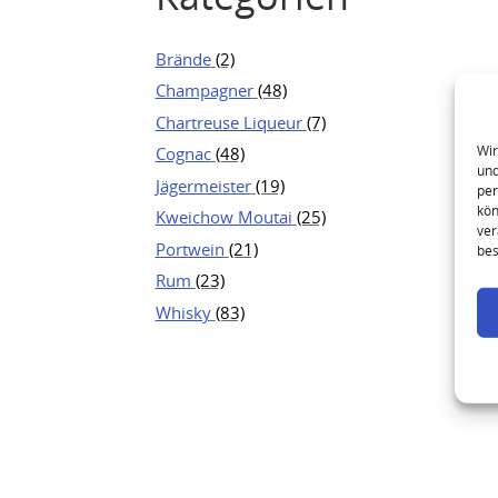
Brände
(2)
Champagner
(48)
Chartreuse Liqueur
(7)
Wir
Cognac
(48)
und
Jägermeister
(19)
per
kön
Kweichow Moutai
(25)
ver
Portwein
(21)
bes
Rum
(23)
Whisky
(83)