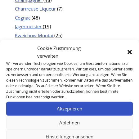
Chartreuse Liqueur
(7)
Cognac
(48)
Jägermeister
(19)
Kweichow Moutai
(25)
Portwein
(21)
Cookie-Zustimmung
Rum
(23)
verwalten
Whisky
(83)
Wir verwenden Technologien wie Cookies, um Geräteinformationen zu
speichern und/oder darauf zuzugreifen. Wir tun dies, um das Surferlebnis
zu verbessern und um personalisierte Werbung anzuzeigen. Wenn Sie
diesen Technologien zustimmen, können wir Daten wie das Surfverhalten
oder eindeutige IDs auf dieser Website verarbeiten. Wenn Sie Ihre
Zustimmung nicht erteilen oder zurückziehen, können bestimmte
Funktionen beeinträchtigt werden.
Akzeptieren
Bowmore 1989 24 Years Feis Ile 2014 Single Malt
Ablehnen
Scotch Whisky
Einstellungen ansehen