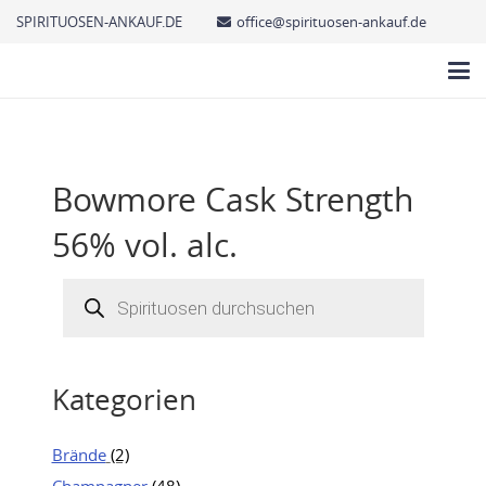
SPIRITUOSEN-ANKAUF.DE
office@spirituosen-ankauf.de
Bowmore Cask Strength
56% vol. alc.
Products
search
Kategorien
Brände
(2)
Champagner
(48)