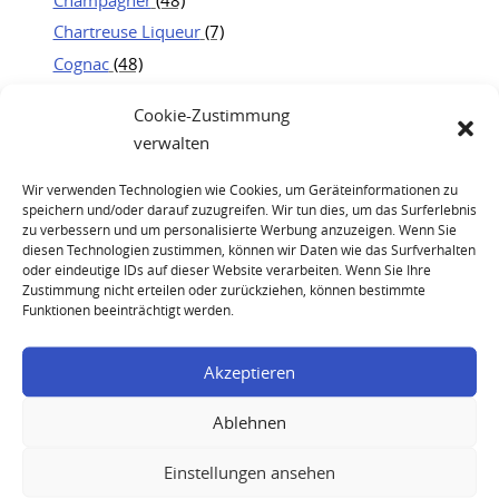
Chartreuse Liqueur
(7)
Cognac
(48)
Jägermeister
(19)
Cookie-Zustimmung
Kweichow Moutai
(25)
verwalten
Portwein
(21)
Rum
(23)
Wir verwenden Technologien wie Cookies, um Geräteinformationen zu
speichern und/oder darauf zuzugreifen. Wir tun dies, um das Surferlebnis
Whisky
(83)
zu verbessern und um personalisierte Werbung anzuzeigen. Wenn Sie
diesen Technologien zustimmen, können wir Daten wie das Surfverhalten
oder eindeutige IDs auf dieser Website verarbeiten. Wenn Sie Ihre
Zustimmung nicht erteilen oder zurückziehen, können bestimmte
Funktionen beeinträchtigt werden.
Akzeptieren
Ablehnen
Bowmore Cask Strength 56% vol. alc. Single Malt
Scotch Whisky
Einstellungen ansehen