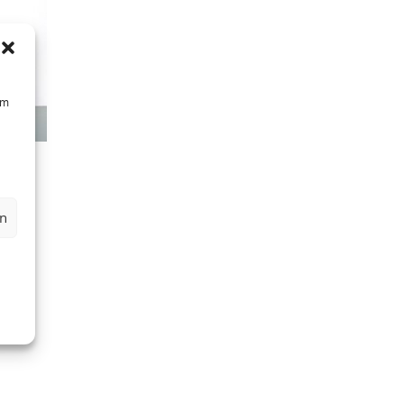
um
re |
en