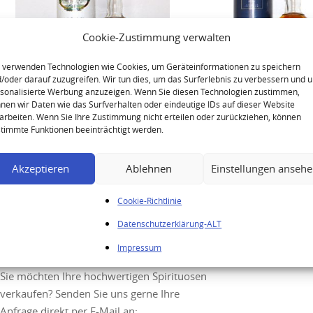
Cookie-Zustimmung verwalten
 verwenden Technologien wie Cookies, um Geräteinformationen zu speichern
/oder darauf zuzugreifen. Wir tun dies, um das Surferlebnis zu verbessern und 
sonalisierte Werbung anzuzeigen. Wenn Sie diesen Technologien zustimmen,
nen wir Daten wie das Surfverhalten oder eindeutige IDs auf dieser Website
arbeiten. Wenn Sie Ihre Zustimmung nicht erteilen oder zurückziehen, können
Bowmore 10 Years | Screen
Bowmore Surf Blue Squa
timmte Funktionen beeinträchtigt werden.
Print Label
Screen Print Label
Akzeptieren
Ablehnen
Einstellungen anseh
Cookie-Richtlinie
Datenschutzerklärung-ALT
Ihre Anfrage
Impressum
Sie möchten Ihre hochwertigen Spirituosen
verkaufen? Senden Sie uns gerne Ihre
Anfrage direkt per E-Mail an: