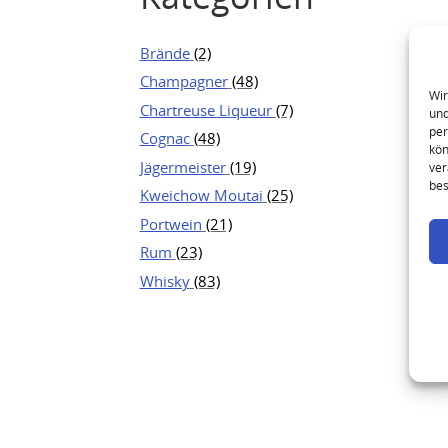
Brände
(2)
Champagner
(48)
Wir
Chartreuse Liqueur
(7)
und
per
Cognac
(48)
kön
Jägermeister
(19)
ver
bes
Kweichow Moutai
(25)
Portwein
(21)
Rum
(23)
Whisky
(83)