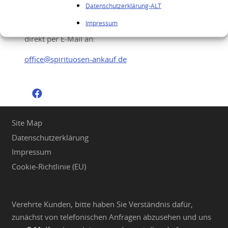
Datenschutzerklärung-ALT
Sie möchten Ihre hochwertigen Spirituosen
Impressum
verkaufen? Senden Sie uns gerne Ihre Anfrage
direkt per E-Mail an:
office@spirituosen-ankauf.de
Site Map
Datenschutzerklärung
Impressum
Cookie-Richtlinie (EU)
Verehrte Kunden, bitte haben Sie Verständnis dafür,
zunächst von telefonischen Anfragen abzusehen und uns