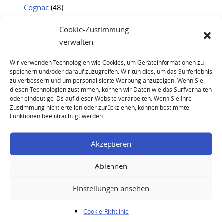
Cognac
(48)
Jägermeister
(19)
Cookie-Zustimmung
Kweichow Moutai
(25)
verwalten
Portwein
(21)
Wir verwenden Technologien wie Cookies, um Geräteinformationen zu
Rum
(23)
speichern und/oder darauf zuzugreifen. Wir tun dies, um das Surferlebnis
Whisky
(83)
zu verbessern und um personalisierte Werbung anzuzeigen. Wenn Sie
diesen Technologien zustimmen, können wir Daten wie das Surfverhalten
oder eindeutige IDs auf dieser Website verarbeiten. Wenn Sie Ihre
Zustimmung nicht erteilen oder zurückziehen, können bestimmte
Funktionen beeinträchtigt werden.
Akzeptieren
Caol Ila 1978 23 Years – Rare Malts Selection
Ablehnen
Einstellungen ansehen
Ihre Anfrage
Cookie-Richtlinie