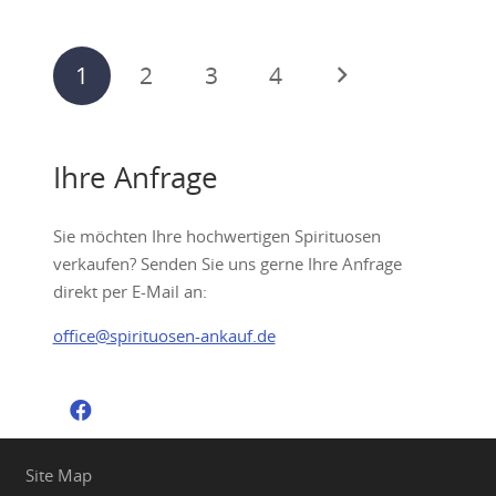
Seitennummerierung
1
2
3
4
der
Beiträge
Ihre Anfrage
Sie möchten Ihre hochwertigen Spirituosen
verkaufen? Senden Sie uns gerne Ihre Anfrage
direkt per E-Mail an:
office@spirituosen-ankauf.de
Site Map