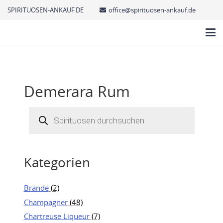
SPIRITUOSEN-ANKAUF.DE
office@spirituosen-ankauf.de
Demerara Rum
Products
search
Kategorien
Brände
(2)
Champagner
(48)
Chartreuse Liqueur
(7)