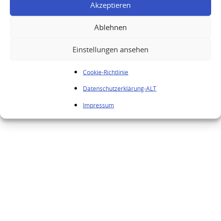
Akzeptieren
Ablehnen
Einstellungen ansehen
Cookie-Richtlinie
Datenschutzerklärung-ALT
Enmore Demerara Rum Silver Seal 21 Years Old
Impressum
1986