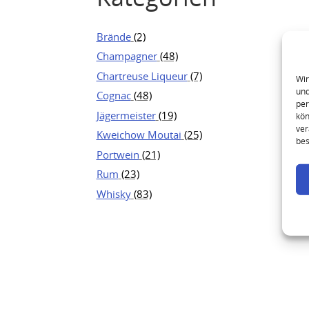
Brände
(2)
Champagner
(48)
Chartreuse Liqueur
(7)
Wir
und
Cognac
(48)
per
Jägermeister
(19)
kön
ver
Kweichow Moutai
(25)
bes
Portwein
(21)
Rum
(23)
Whisky
(83)