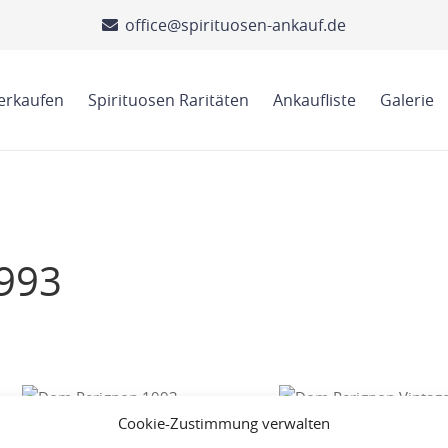
office@spirituosen-ankauf.de
verkaufen
Spirituosen Raritäten
Ankaufliste
Galerie
993
Cookie-Zustimmung verwalten
Dom Perignon 1993 mit Box
Dom Perignon Vintage 