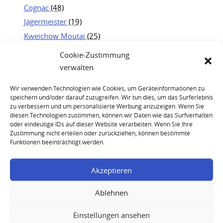
Cognac
(48)
Jägermeister
(19)
Kweichow Moutai
(25)
Portwein
(21)
Cookie-Zustimmung
Rum
(23)
verwalten
Whisky
(83)
Wir verwenden Technologien wie Cookies, um Geräteinformationen zu
speichern und/oder darauf zuzugreifen. Wir tun dies, um das Surferlebnis
zu verbessern und um personalisierte Werbung anzuzeigen. Wenn Sie
diesen Technologien zustimmen, können wir Daten wie das Surfverhalten
oder eindeutige IDs auf dieser Website verarbeiten. Wenn Sie Ihre
Zustimmung nicht erteilen oder zurückziehen, können bestimmte
Funktionen beeinträchtigt werden.
Dom Perignon 2000 Andy Warhol Collection
Akzeptieren
Ablehnen
Dom Perignon Vintage 2000
Einstellungen ansehen