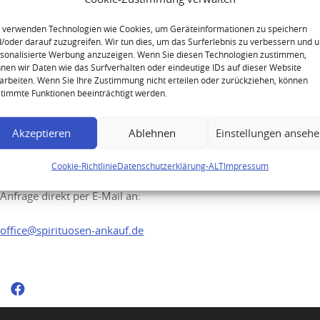
Dom Perignon 2006 Jeroboam
3l.
 verwenden Technologien wie Cookies, um Geräteinformationen zu speichern
/oder darauf zuzugreifen. Wir tun dies, um das Surferlebnis zu verbessern und 
sonalisierte Werbung anzuzeigen. Wenn Sie diesen Technologien zustimmen,
nen wir Daten wie das Surfverhalten oder eindeutige IDs auf dieser Website
arbeiten. Wenn Sie Ihre Zustimmung nicht erteilen oder zurückziehen, können
timmte Funktionen beeinträchtigt werden.
Ihre Anfrage
Akzeptieren
Ablehnen
Einstellungen anseh
Sie möchten Ihre hochwertigen Spirituosen
Cookie-Richtlinie
Datenschutzerklärung-ALT
Impressum
verkaufen? Senden Sie uns gerne Ihre
Anfrage direkt per E-Mail an:
office@spirituosen-ankauf.de