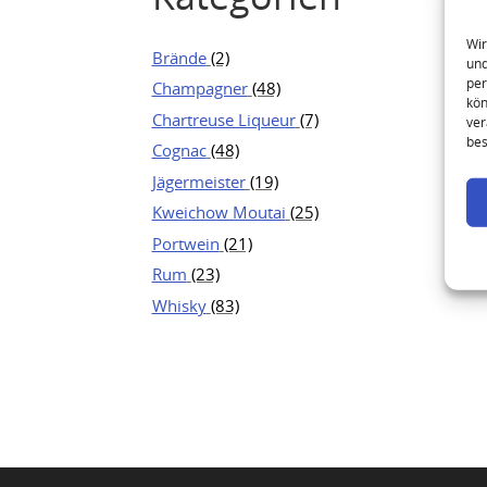
Wir
Brände
(2)
und
per
Champagner
(48)
kön
Chartreuse Liqueur
(7)
ver
bes
Cognac
(48)
Jägermeister
(19)
Kweichow Moutai
(25)
Portwein
(21)
Rum
(23)
Whisky
(83)