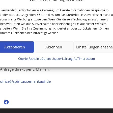
Jägermeister W. Mast
Doppelhirsch
 verwenden Technologien wie Cookies, um Geräteinformationen zu speichern
/oder darauf zuzugreifen. Wir tun dies, um das Surferlebnis zu verbessern und 
sonalisierte Werbung anzuzeigen. Wenn Sie diesen Technologien zustimmen,
nen wir Daten wie das Surfverhalten oder eindeutige IDs auf dieser Website
arbeiten. Wenn Sie Ihre Zustimmung nicht erteilen oder zurückziehen, können
timmte Funktionen beeinträchtigt werden.
Ihre Anfrage
Akzeptieren
Ablehnen
Einstellungen anseh
Sie möchten Ihre hochwertigen Spirituosen
Cookie-Richtlinie
Datenschutzerklärung-ALT
Impressum
verkaufen? Senden Sie uns gerne Ihre
Anfrage direkt per E-Mail an:
office@spirituosen-ankauf.de