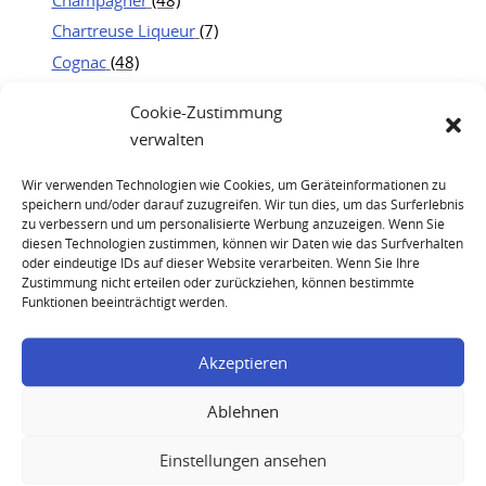
Chartreuse Liqueur
(7)
Cognac
(48)
Jägermeister
(19)
Cookie-Zustimmung
Kweichow Moutai
(25)
verwalten
Portwein
(21)
Rum
(23)
Wir verwenden Technologien wie Cookies, um Geräteinformationen zu
speichern und/oder darauf zuzugreifen. Wir tun dies, um das Surferlebnis
Whisky
(83)
zu verbessern und um personalisierte Werbung anzuzeigen. Wenn Sie
diesen Technologien zustimmen, können wir Daten wie das Surfverhalten
oder eindeutige IDs auf dieser Website verarbeiten. Wenn Sie Ihre
Zustimmung nicht erteilen oder zurückziehen, können bestimmte
Funktionen beeinträchtigt werden.
Akzeptieren
Ablehnen
Glenmorangie 1971 150th Anniversary Single Malt
Scotch Whisky
Einstellungen ansehen