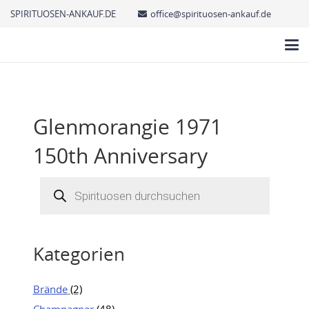
SPIRITUOSEN-ANKAUF.DE
office@spirituosen-ankauf.de
Glenmorangie 1971
150th Anniversary
Products
search
Kategorien
Brände
(2)
Champagner
(48)