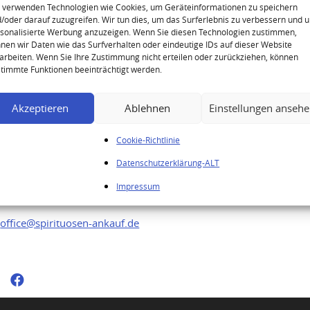
Hennessy Private Reserve 1873
 verwenden Technologien wie Cookies, um Geräteinformationen zu speichern
/oder darauf zuzugreifen. Wir tun dies, um das Surferlebnis zu verbessern und 
Cognac
sonalisierte Werbung anzuzeigen. Wenn Sie diesen Technologien zustimmen,
nen wir Daten wie das Surfverhalten oder eindeutige IDs auf dieser Website
arbeiten. Wenn Sie Ihre Zustimmung nicht erteilen oder zurückziehen, können
timmte Funktionen beeinträchtigt werden.
Ihre Anfrage
Akzeptieren
Ablehnen
Einstellungen anseh
Cookie-Richtlinie
Sie möchten Ihre hochwertigen Spirituosen
Datenschutzerklärung-ALT
verkaufen? Senden Sie uns gerne Ihre
Impressum
Anfrage direkt per E-Mail an:
office@spirituosen-ankauf.de