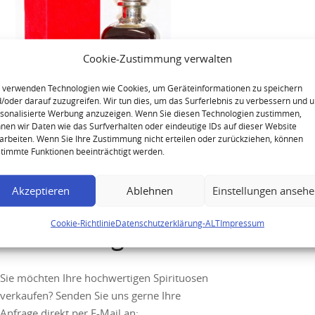
Cookie-Zustimmung verwalten
 verwenden Technologien wie Cookies, um Geräteinformationen zu speichern
/oder darauf zuzugreifen. Wir tun dies, um das Surferlebnis zu verbessern und 
sonalisierte Werbung anzuzeigen. Wenn Sie diesen Technologien zustimmen,
Hennessy Napoleon Silver Top
nen wir Daten wie das Surfverhalten oder eindeutige IDs auf dieser Website
arbeiten. Wenn Sie Ihre Zustimmung nicht erteilen oder zurückziehen, können
Library Cognac Decanter
timmte Funktionen beeinträchtigt werden.
Akzeptieren
Ablehnen
Einstellungen anseh
Cookie-Richtlinie
Datenschutzerklärung-ALT
Impressum
Ihre Anfrage
Sie möchten Ihre hochwertigen Spirituosen
verkaufen? Senden Sie uns gerne Ihre
Anfrage direkt per E-Mail an: