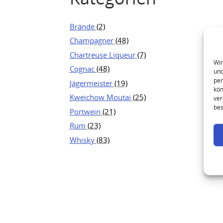
Brände
(2)
Champagner
(48)
Chartreuse Liqueur
(7)
Wir
Cognac
(48)
und
per
Jägermeister
(19)
kön
Kweichow Moutai
(25)
ver
bes
Portwein
(21)
Rum
(23)
Whisky
(83)