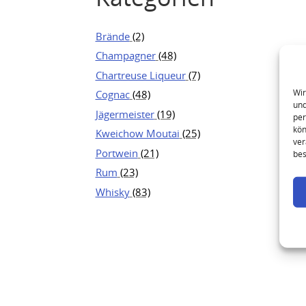
Brände
(2)
Champagner
(48)
Chartreuse Liqueur
(7)
Wir
Cognac
(48)
und
Jägermeister
(19)
per
kön
Kweichow Moutai
(25)
ver
Portwein
(21)
bes
Rum
(23)
Whisky
(83)