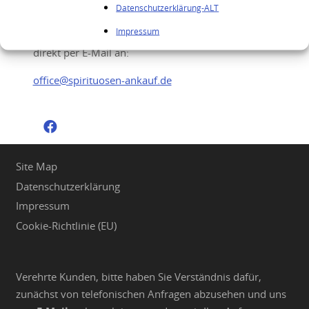
Datenschutzerklärung-ALT
Sie möchten Ihre hochwertigen Spirituosen
Impressum
verkaufen? Senden Sie uns gerne Ihre Anfrage
direkt per E-Mail an:
office@spirituosen-ankauf.de
Site Map
Datenschutzerklärung
Impressum
Cookie-Richtlinie (EU)
Verehrte Kunden, bitte haben Sie Verständnis dafür,
zunächst von telefonischen Anfragen abzusehen und uns