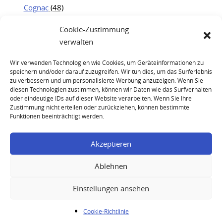
Cognac
(48)
Jägermeister
(19)
Cookie-Zustimmung
Kweichow Moutai
(25)
verwalten
Portwein
(21)
Wir verwenden Technologien wie Cookies, um Geräteinformationen zu
Rum
(23)
speichern und/oder darauf zuzugreifen. Wir tun dies, um das Surferlebnis
Whisky
(83)
zu verbessern und um personalisierte Werbung anzuzeigen. Wenn Sie
diesen Technologien zustimmen, können wir Daten wie das Surfverhalten
oder eindeutige IDs auf dieser Website verarbeiten. Wenn Sie Ihre
Zustimmung nicht erteilen oder zurückziehen, können bestimmte
Funktionen beeinträchtigt werden.
Akzeptieren
Jägermeister W. Mast Pfefferminze Petri Heil
Ablehnen
Einstellungen ansehen
Ihre Anfrage
Cookie-Richtlinie