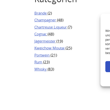
Brände
(2)
Champagner
(48)
Chartreuse Liqueur
(7)
Wir
Cognac
(48)
und
per
Jägermeister
(19)
kön
Kweichow Moutai
(25)
ver
bes
Portwein
(21)
Rum
(23)
Whisky
(83)