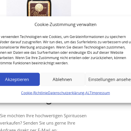
Cookie-Zustimmung verwalten
 verwenden Technologien wie Cookies, um Geräteinformationen zu speichern
/oder darauf zuzugreifen. Wir tun dies, um das Surferlebnis zu verbessern und 
sonalisierte Werbung anzuzeigen. Wenn Sie diesen Technologien zustimmen,
Jägermeister W. Mast Mocca
nen wir Daten wie das Surfverhalten oder eindeutige IDs auf dieser Website
arbeiten. Wenn Sie Ihre Zustimmung nicht erteilen oder zurückziehen, können
Double
timmte Funktionen beeinträchtigt werden.
Akzeptieren
Ablehnen
Einstellungen anseh
Cookie-Richtlinie
Datenschutzerklärung-ALT
Impressum
Ihre Anfrage
Sie möchten Ihre hochwertigen Spirituosen
verkaufen? Senden Sie uns gerne Ihre
Anfrage direkt per E-Mail an: