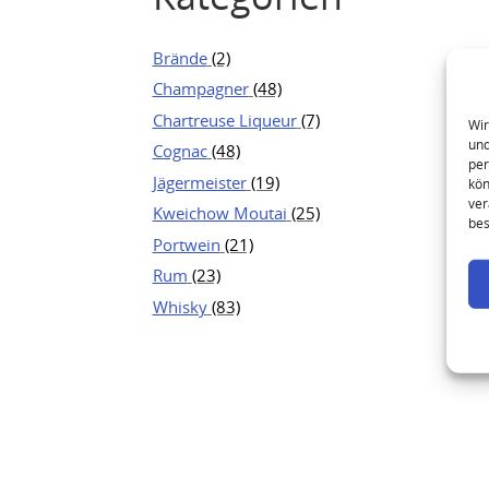
Brände
(2)
Champagner
(48)
Chartreuse Liqueur
(7)
Wir
und
Cognac
(48)
per
Jägermeister
(19)
kön
ver
Kweichow Moutai
(25)
bes
Portwein
(21)
Rum
(23)
Whisky
(83)