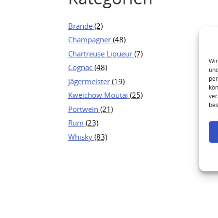
Brände
(2)
Champagner
(48)
Chartreuse Liqueur
(7)
Wir
Cognac
(48)
und
per
Jägermeister
(19)
kön
Kweichow Moutai
(25)
ver
bes
Portwein
(21)
Rum
(23)
Whisky
(83)