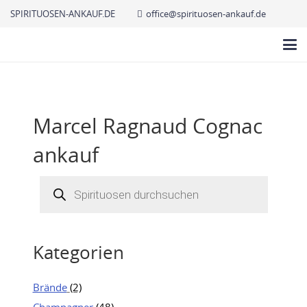
SPIRITUOSEN-ANKAUF.DE
office@spirituosen-ankauf.de
Marcel Ragnaud Cognac
ankauf
Products
search
Kategorien
Brände
(2)
Champagner
(48)