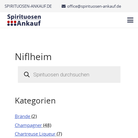
SPIRITUOSEN-ANKAUF.DE
office@spirituosen-ankauf.de
Niflheim
Products
search
Kategorien
Brände
(2)
Champagner
(48)
Chartreuse Liqueur
(7)