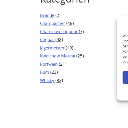
Brände
(2)
Champagner
(48)
Chartreuse Liqueur
(7)
Wir
Cognac
(48)
und
per
Jägermeister
(19)
kön
Kweichow Moutai
(25)
ver
bes
Portwein
(21)
Rum
(23)
Whisky
(83)