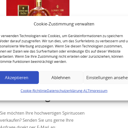
Cookie-Zustimmung verwalten
 verwenden Technologien wie Cookies, um Geräteinformationen zu speichern
/oder darauf zuzugreifen. Wir tun dies, um das Surferlebnis zu verbessern und 
sonalisierte Werbung anzuzeigen. Wenn Sie diesen Technologien zustimmen,
Remy Martin Louis XIII 5cl
nen wir Daten wie das Surfverhalten oder eindeutige IDs auf dieser Website
arbeiten. Wenn Sie Ihre Zustimmung nicht erteilen oder zurückziehen, können
Cognac Miniatur
timmte Funktionen beeinträchtigt werden.
Akzeptieren
Ablehnen
Einstellungen anseh
Cookie-Richtlinie
Datenschutzerklärung-ALT
Impressum
Ihre Anfrage
Sie möchten Ihre hochwertigen Spirituosen
verkaufen? Senden Sie uns gerne Ihre
Anfrage direkt per E-Mail an: