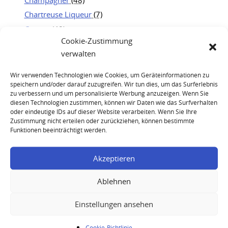
Chartreuse Liqueur
(7)
Cognac
(48)
Cookie-Zustimmung
Jägermeister
(19)
verwalten
Kweichow Moutai
(25)
Portwein
(21)
Wir verwenden Technologien wie Cookies, um Geräteinformationen zu
speichern und/oder darauf zuzugreifen. Wir tun dies, um das Surferlebnis
Rum
(23)
zu verbessern und um personalisierte Werbung anzuzeigen. Wenn Sie
Whisky
(83)
diesen Technologien zustimmen, können wir Daten wie das Surfverhalten
oder eindeutige IDs auf dieser Website verarbeiten. Wenn Sie Ihre
Zustimmung nicht erteilen oder zurückziehen, können bestimmte
Funktionen beeinträchtigt werden.
Akzeptieren
Ablehnen
Remy Martin Louis XIII Rare Cask 43,8 Cognac
Einstellungen ansehen
Cookie-Richtlinie