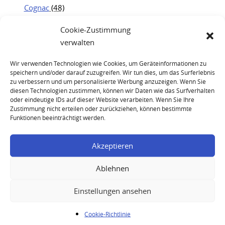
Cognac
(48)
Jägermeister
(19)
Cookie-Zustimmung
Kweichow Moutai
(25)
verwalten
Portwein
(21)
Wir verwenden Technologien wie Cookies, um Geräteinformationen zu
Rum
(23)
speichern und/oder darauf zuzugreifen. Wir tun dies, um das Surferlebnis
Whisky
(83)
zu verbessern und um personalisierte Werbung anzuzeigen. Wenn Sie
diesen Technologien zustimmen, können wir Daten wie das Surfverhalten
oder eindeutige IDs auf dieser Website verarbeiten. Wenn Sie Ihre
Zustimmung nicht erteilen oder zurückziehen, können bestimmte
Funktionen beeinträchtigt werden.
Akzeptieren
Remy Martin Napoleon Florentine Decanter
Ablehnen
Einstellungen ansehen
Ihre Anfrage
Cookie-Richtlinie