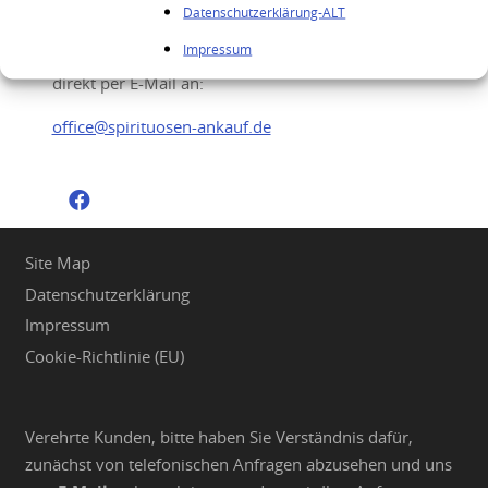
Datenschutzerklärung-ALT
Sie möchten Ihre hochwertigen Spirituosen
Impressum
verkaufen? Senden Sie uns gerne Ihre Anfrage
direkt per E-Mail an:
office@spirituosen-ankauf.de
Site Map
Datenschutzerklärung
Impressum
Cookie-Richtlinie (EU)
Verehrte Kunden, bitte haben Sie Verständnis dafür,
zunächst von telefonischen Anfragen abzusehen und uns