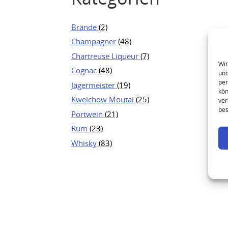
Brände
(2)
Champagner
(48)
Chartreuse Liqueur
(7)
Wir
Cognac
(48)
und
per
Jägermeister
(19)
kön
Kweichow Moutai
(25)
ver
bes
Portwein
(21)
Rum
(23)
Whisky
(83)