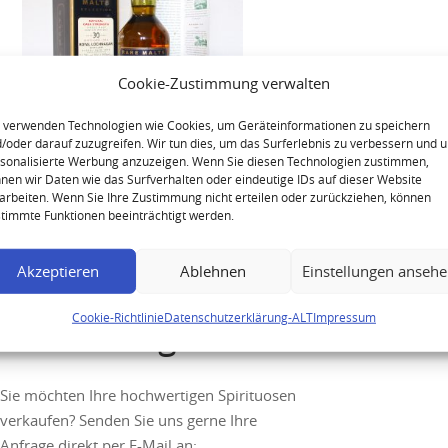
Cookie-Zustimmung verwalten
 verwenden Technologien wie Cookies, um Geräteinformationen zu speichern
/oder darauf zuzugreifen. Wir tun dies, um das Surferlebnis zu verbessern und 
sonalisierte Werbung anzuzeigen. Wenn Sie diesen Technologien zustimmen,
Royal Lochnagar 1974 30 Years
nen wir Daten wie das Surfverhalten oder eindeutige IDs auf dieser Website
arbeiten. Wenn Sie Ihre Zustimmung nicht erteilen oder zurückziehen, können
– Rare Malts Selection
timmte Funktionen beeinträchtigt werden.
Akzeptieren
Ablehnen
Einstellungen anseh
Cookie-Richtlinie
Datenschutzerklärung-ALT
Impressum
Ihre Anfrage
Sie möchten Ihre hochwertigen Spirituosen
verkaufen? Senden Sie uns gerne Ihre
Anfrage direkt per E-Mail an: