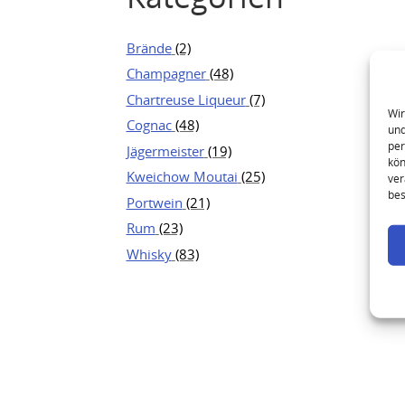
Brände
(2)
Champagner
(48)
Chartreuse Liqueur
(7)
Wir
Cognac
(48)
und
per
Jägermeister
(19)
kön
Kweichow Moutai
(25)
ver
bes
Portwein
(21)
Rum
(23)
Whisky
(83)