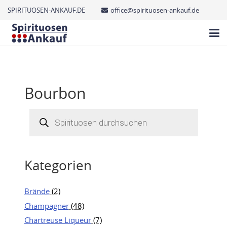
SPIRITUOSEN-ANKAUF.DE
office@spirituosen-ankauf.de
Bourbon
Products
search
Kategorien
Brände
(2)
Champagner
(48)
Chartreuse Liqueur
(7)