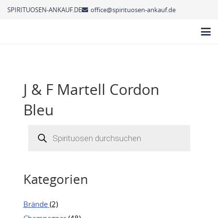
SPIRITUOSEN-ANKAUF.DE
office@spirituosen-ankauf.de
J & F Martell Cordon
Bleu
Products
search
Kategorien
Brände
(2)
Champagner
(48)